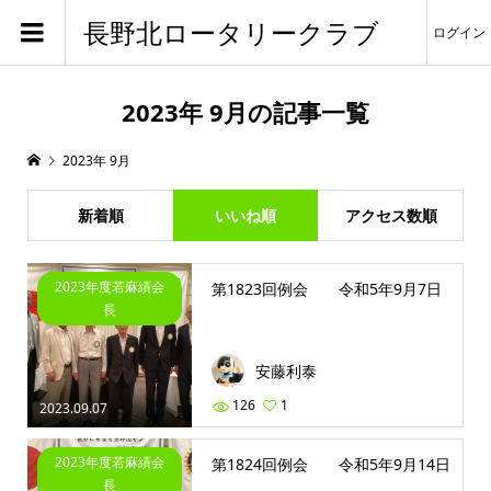
長野北ロータリークラブ
ログイン
2023年 9月の記事一覧
2023年 9月
新着順
いいね順
アクセス数順
2023年度若麻績会
第1823回例会 令和5年9月7日
長
安藤利泰
126
1
2023.09.07
2023年度若麻績会
第1824回例会 令和5年9月14日
長