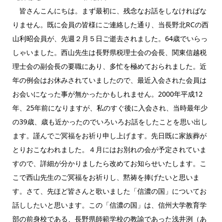
皆さんこんにちは。まず最初に、残念なお話をしなければな
りません。既に会員の皆様にご連絡した通り、当長野北RCの西
山利昭会員が、先週２月５日ご逝去されました。64歳でいらっ
しゃいました。西山先生は長野県税理士会の会長、関東信越税
理士会の副会長の要職にあり、多忙を極めておられました。近
年の例会はお休みされていましたので、最近入会された会員は
お会いになった事が無かったかもしれません。2000年平成12
年、25年前になりますが、私のすぐ後に入会され、当時最年少
の39歳、歳も近かったのでいろいろお話をしたことを思い出し
ます。謹んでご冥福をお祈り申し上げます。先日既に家族葬が
とりおこなわれました。４月にはお別れの会が予定されていま
すので、詳細が分かりましたら改めてお知らせいたします。こ
こで西山先生のご冥福をお祈りし、黙祷を捧げたいと思いま
す。さて、先ほど皆さんと歌いました「信濃の国」についてお
話ししたいと思います。この「信濃の国」は、信州大学教育学
部の前身校である、長野県師範学校の教諭であった浅井洌（あ