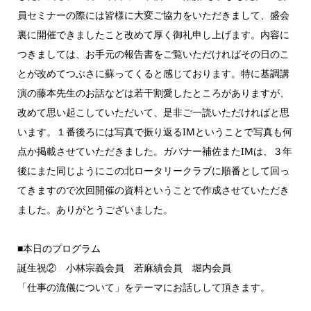
員セミナーの際には皆様に大変ご協力をいただきまして、盛会
裏に開催できましたこと改めて厚く御礼申し上げます。内容に
つきましては、お手元の報告書をご覧いただければその日のこ
とが改めてつぶさに蘇ってくると感じております。特に基調講
演の藤本先生のお話などは若干割愛したところがありますが、
改めて思い起こしていただいて、是非ご一読いただければと思
います。１番後ろには写真で振り返るIMということで写真も何
点か掲載させていただきました。ガバナー補佐またIMは、３年
後にまた同じようにこの北ロータリークラブに順番として回っ
てきますので次回開催の資料ということで作成させていただき
ました。ありがとうございました。
■本日のプログラム
誕生祝② 小林宗義会員 若麻績会員 堀内会員
「仕事の流儀について」をテーマにお話しして頂きます。