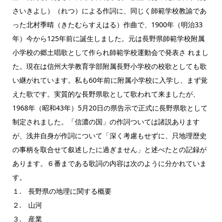
さいきよし）（れつ）による作詞に、同じく師範学校教諭であ
った北村季晴（きたむらすえはる）作曲で、1900年（明治33
年）今から125年前に誕生しました。元は長野県師範学校附属
小学校の郷土唱歌として作られ師範学校運動会で発表さ れまし
た。現在は信州大学教育学部附属長野小学校の校歌としても歌
い継がれています。私も60年前に附属小学校に入学し、まず覚
えた歌です。実質的な長野県歌として歌われて来ましたが、
1968年（昭和43年）5月20日の県告示で正式に長野県歌として
制定されました。「信濃の国」の作詞ついては諸説あります
が、浅井自身が作詞について「深く考慮もせずに、只地理歴史
の事柄を取合せて叙述したに過ぎません」と述べたとの記録が
あります。６番まである歌詞の内容は次のように分かれていま
す。
１. 長野県の地理に関する概要
２. 山河
３. 産業