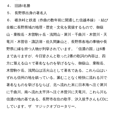
４. 旧跡/名勝
５. 長野県出身の著名人
６. 碓氷峠と鉄道（作曲の数年前に開通した信越本線）・結び
全般に長野県域の地理・歴史・文化を賞揚するもので、御嶽
山・乗鞍岳・木曽駒ヶ岳・浅間山・犀川・千曲川・木曽川・天
竜川・木曽谷・諏訪湖・佐久間象山と、長野県各地の事物や長
野県に縁を持つ人物が列挙されています。「信濃の国」は6番
までありますが、今日皆さんと歌った2番の歌詞の内容は、四
方に聳える山々で著名なものを挙げるなら、御嶽山、乗鞍岳、
木曽駒ケ岳。浅間山は活火山として著名である。これら山はい
ずれも信州の地を鎮っている。澱むことなく軽快に流れる川で
著名なものを挙げるならば、北へ流れた末に日本海へ注ぐ犀川
に千曲川。南へ流れ太平洋へ注ぐ木曽川に天竜川。これら川も
信濃の地の基である。長野市在住の歌手、汐入規予さんもCDに
しています。ザ マジックオブロータリー。