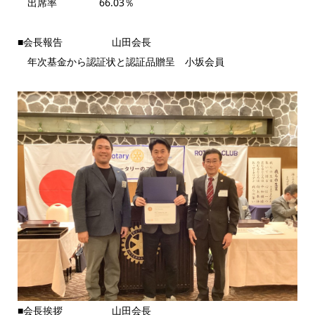
出席率 66.03％
■会長報告 山田会長
年次基金から認証状と認証品贈呈 小坂会員
■会長挨拶 山田会長