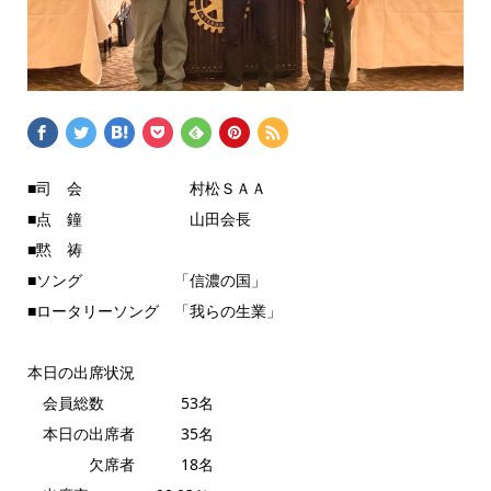
■司 会 村松ＳＡＡ
■点 鐘 山田会長
■黙 祷
■ソング 「信濃の国」
■ロータリーソング 「我らの生業」
本日の出席状況
会員総数 53名
本日の出席者 35名
欠席者 18名