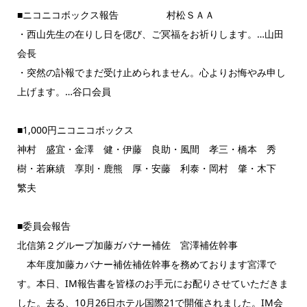
■ニコニコボックス報告 村松ＳＡＡ
・西山先生の在りし日を偲び、ご冥福をお祈りします。…山田
会長
・突然の訃報でまだ受け止められません。心よりお悔やみ申し
上げます。…谷口会員
■1,000円ニコニコボックス
神村 盛宜・金澤 健・伊藤 良助・風間 孝三・橋本 秀
樹・若麻績 享則・鹿熊 厚・安藤 利泰・岡村 肇・木下
繁夫
■委員会報告
北信第２グループ加藤ガバナー補佐 宮澤補佐幹事
本年度加藤カバナー補佐補佐幹事を務めております宮澤で
す。本日、IM報告書を皆様のお手元にお配りさせていただきま
した。去る、10月26日ホテル国際21で開催されました。IM会