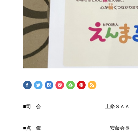
■司 会 上條ＳＡＡ
■点 鐘 安藤会長