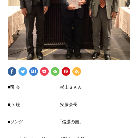
■司 会 杉山ＳＡＡ
■点 鐘 安藤会長
■ソング 「信濃の国」