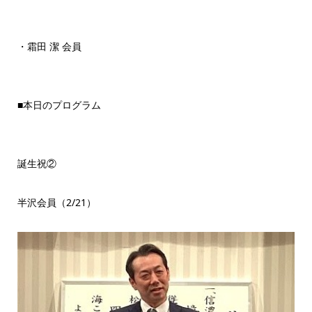
・霜田 潔 会員
■本日のプログラム
誕生祝②
半沢会員（2/21）