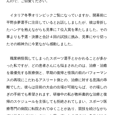
んので、ご自愛ください。
イタリア冬季オリンピックご覧になっていますか。開幕前に
平野歩夢選手に注目しているとお話ししましたが、彼は骨折し
たハンデを抱えながらも見事に７位入賞を果たしました。その
事よりも予選・決勝と合計４回の試技に挑み、見事にやり切っ
たその精神力に今更ながら感動しました。
職業柄怪我してしまったスポーツ選手とかかわることが多か
った私ですが、どの患者さんにも悩まされたのは、治療・治癒
を最優先する医療側と、早期の復帰と怪我の前のパフォーマン
スの再現にこだわるアスリート側との、治療に対する意識の乖
離でした。彼らは目前の大会の出場が可能ならば、その場しの
ぎの手術でも希望されます。研修中の私が教科書的な治療と復
帰のスケジュールを主張しても拒絶されてしまい、スポーツ医
療専門の病院に転院されてゆくことがあり、競技を続けながら