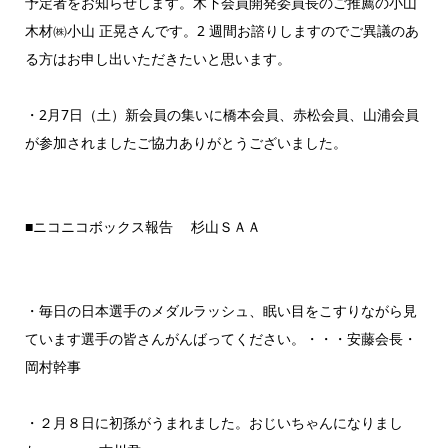
予定者をお知らせします。木下会員開発委員長のご推薦の小山
木材㈱小山 正晃さんです。2 週間お諮りしますのでご異議のあ
る方はお申し出いただきたいと思います。
・2月7日（土）新会員の集いに橋本会員、赤松会員、山浦会員
が参加されましたご協力ありがとうございました。
■ニコニコボックス報告 杉山ＳＡＡ
・毎日の日本選手のメダルラッシュ、眠い目をこすりながら見
ています選手の皆さんがんばってください。・・・安藤会長・
岡村幹事
・２月８日に初孫がうまれました。おじいちゃんになりまし