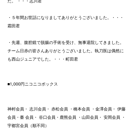
た。 ・・・志川君
・５年間お世話になりましてありがとうございました。・・・
霜田君
・先週、腹腔鏡で脱腸の手術を受け、無事退院してきました。
チーム日赤の皆さんありがとうございました。執刀医は偶然に
も西山ジュニアでした。・・・町田君
■1,000円ニコニコボックス
神村会員・ 志川会員・ 赤松会員 ・橋本会員 ・金澤会員・ 伊藤
会員・臺 会員・ 谷口会員・鹿熊会員 ・山田会員・ 安岡会員 ・
宇都宮会員（順不同）