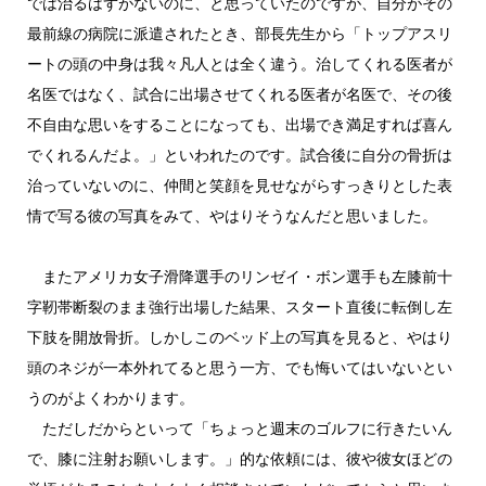
では治るはずがないのに、と思っていたのですが、自分がその
最前線の病院に派遣されたとき、部長先生から「トップアスリ
ートの頭の中身は我々凡人とは全く違う。治してくれる医者が
名医ではなく、試合に出場させてくれる医者が名医で、その後
不自由な思いをすることになっても、出場でき満足すれば喜ん
でくれるんだよ。」といわれたのです。試合後に自分の骨折は
治っていないのに、仲間と笑顔を見せながらすっきりとした表
情で写る彼の写真をみて、やはりそうなんだと思いました。
またアメリカ女子滑降選手のリンゼイ・ボン選手も左膝前十
字靭帯断裂のまま強行出場した結果、スタート直後に転倒し左
下肢を開放骨折。しかしこのベッド上の写真を見ると、やはり
頭のネジが一本外れてると思う一方、でも悔いてはいないとい
うのがよくわかります。
ただしだからといって「ちょっと週末のゴルフに行きたいん
で、膝に注射お願いします。」的な依頼には、彼や彼女ほどの