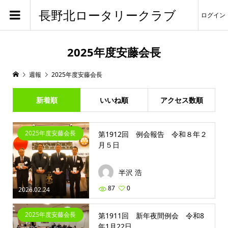
長野北ロータリークラブ
ログイン
2025年度安藤会長
週報
2025年度安藤会長
新着順
いいね順
アクセス数順
2025年度安藤会長
第1912回 例会報告 令和８年２
月５日
半沢 浩
87
0
2026.02.24
2025年度安藤会長
第1911回 新年夜間例会 令和8
年1月22日