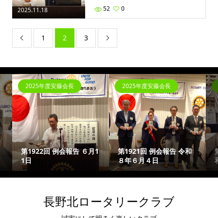
52
0
2025.11.18
1
2
3


2025年度安藤会長
2025年度安藤会長
第1922回 例会報告 ６月1
第1921回 例会報告 令和
1日
８年６月４日
長野北ロータリークラブ