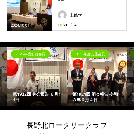
上條学
93
2
2024.10.09
2025年度安藤会長
2025年度安藤会長
第1922回 例会報告 ６月1
第1921回 例会報告 令和
1日
８年６月４日
長野北ロータリークラブ