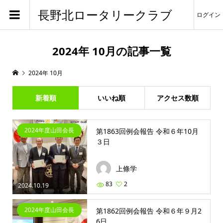
長野北ロータリークラブ
ログイン
2024年 10月の記事一覧
2024年 10月
新着順
いいね順
アクセス数順
2024年度山田会長
第1863回例会報告 令和６年10月
３日
上條学
83
2
2024.10.19
2024年度山田会長
第1862回例会報告 令和６年９月2
6日