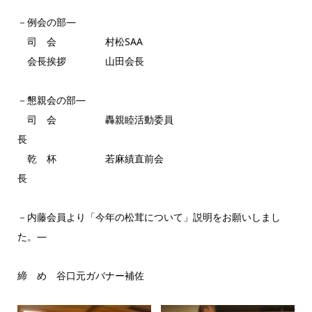
－例会の部―
司 会 村松SAA
会長挨拶 山田会長
－懇親会の部―
司 会 轟親睦活動委員
長
乾 杯 若麻績直前会
長
－内藤会員より「今年の松茸について」説明をお願いしまし
た。―
締 め 谷口元ガバナー補佐