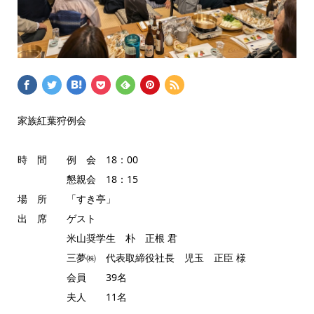
家族紅葉狩例会
時 間 例 会 18：00
懇親会 18：15
場 所 「すき亭」
出 席 ゲスト
米山奨学生 朴 正根 君
三夢㈱ 代表取締役社長 児玉 正臣 様
会員 39名
夫人 11名