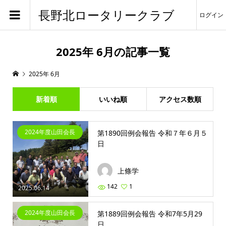
長野北ロータリークラブ
ログイン
2025年 6月の記事一覧
2025年 6月
新着順
いいね順
アクセス数順
2024年度山田会長
第1890回例会報告 令和７年６月５
日
上條学
142
1
2025.06.14
2024年度山田会長
第1889回例会報告 令和7年5月29
日