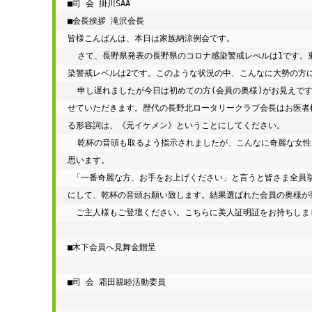
■司 会 掛川SAA 

■会長挨拶 滝沢会長

皆様こんばんは、本日は家族納涼例会です。

  さて、長野県発表の長野県のコロナ感染警戒レべルは1です。東京都は4回目の緊急事態宣言が発令されました。長野市を中心とした長野圏域の感
染警戒レベルは2です。このような状況の中、こんなに大勢の方に
  申し遅れましたが今日は初めての方(会員の奥様)がお見えです。会長を仰せつかりました滝沢でございます。今年7月から来年6月まで1年間務めさ
せていただきます。歴代の長野北ロータリークラブ会長はお医者
る形容詞は、《元イケメン》ということにしてください。

  乾杯の音頭も取るよう指示されましたが、こんなに奇麗な女性が大勢いらっしゃいますので、一番奇麗な女性に乾杯の音頭をお取りいただこうと
思います。

 「一番奇麗な方、お手をお上げください」と言うと皆さま全員挙手すると思いますので、私とジャンケンをして一番勝った方が一番奇麗ということ
にして、乾杯の音頭お願い致します。結果選ばれた会員の奥様が勝
　ご主人様もご登壇ください。こちらに美人証明証をお持ちしま
■木下会員へ見舞金贈呈

■司 会 霜田親睦活動委員
