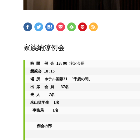
家族納涼例会
時 間  例 会 18:00 
懇親会 18:15 
場 所  ホテル国際21 「千歳の間」 
出 席  会 員   37名      
夫 人    7名        
米山奨学生  1名       
 事務局    1名 
― 例会の部 ― 