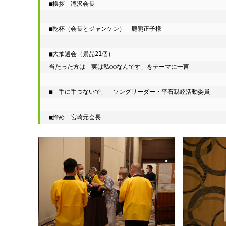
■挨拶　滝沢会長

■乾杯（会長とジャンケン）　鹿熊正子様

■大抽選会（景品21個）

当たった方は「実は私○○なんです」をテーマに一言

■「手に手つないで」　ソングリーダー・平石親睦活動委員

■締め　宮崎元会長  