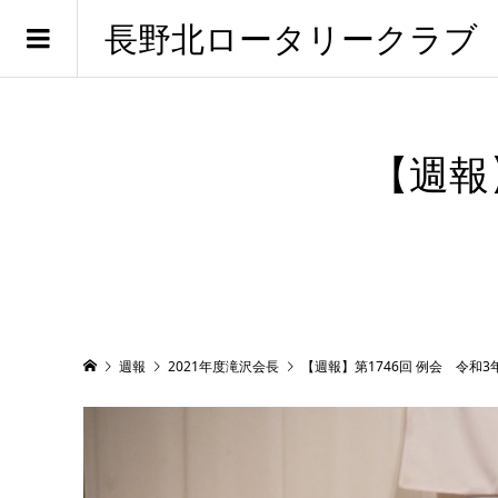
長野北ロータリークラブ
【週報
週報
2021年度滝沢会長
【週報】第1746回 例会 令和3