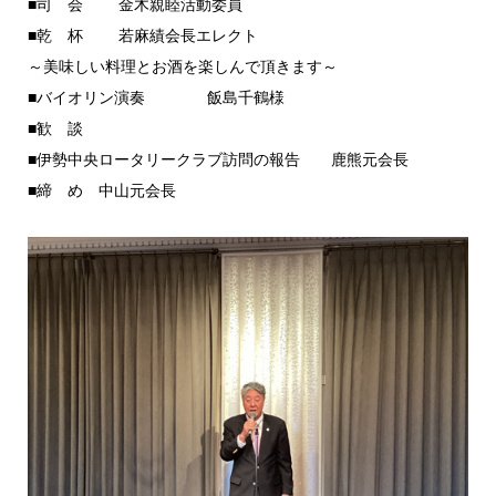
■司 会 金木親睦活動委員
■乾 杯 若麻績会長エレクト
～美味しい料理とお酒を楽しんで頂きます～
■バイオリン演奏 飯島千鶴様
■歓 談
■伊勢中央ロータリークラブ訪問の報告 鹿熊元会長
■締 め 中山元会長