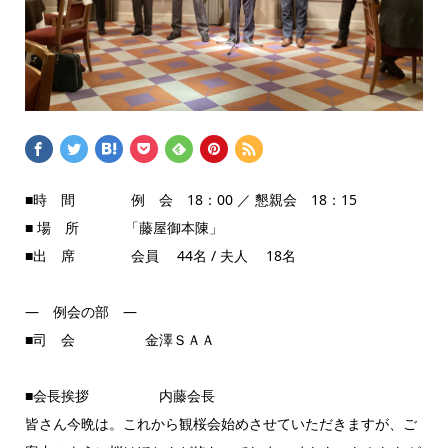
■時 間 例 会 18：00 ／ 懇親会 18：15
■ 場 所 「藤屋御本陳」
■出 席 会員 44名 / 夫人 18名
― 例会の部 ―
■司 会 金澤ＳＡＡ
■会長挨拶 内藤会長
皆さん今晩は。これから観桜会始めさせていただきますが、ご