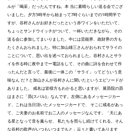
ルが「喝采」だったんですね。本 当に素晴らしい送る会でござ
いました。夕方5時半から始まって7時ぐらいまでの1時間半で
すが、谷村さんがお好きだったという赤ワインをいただいて、
ちょっとサンドウイッチがついて、一杯いただきながら、その
送る会に参加してまいりました。中には芸能界、政財界の方も
たくさんおられました。特に加山雄三さんがおられてサライの
ことについて、思い出を述べておられました。谷村さんとサラ
イを作る時に夜中までー電話をして、その曲に詩を合わせて作
ったんだと言って、最後に一体この「サライ」ってどういう意
味なん だ？と加山さんが谷村さんに聞いたというエピソードが
ありました。 戒名は皆様方もわかると思いますが、展昴院の昴
はまさに「昴(スバル)」なんです。左側にあるメッセージカー
ド、これは当日頂いたメッセージカードで、 そこに戒名があっ
て、ご夫妻のお名前でお二人のメッセージなんです。「天にあ
る星となって音を薫らせ、 私たちを照らし続けてくれる。そん
な谷村の歌声がいつもいつまでもと」云々と書いてあります