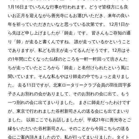
1月16日までいろんな行事が行われます。どうぞ皆様方にも良
いお正月を迎えながら善光寺にもお運びいただき、来年の良い
年を祈っていただきたいなと思っている次第です。 12月1日か
ら先ほど申し上げましたが「師走」です。 皆さんもご存知の通
り「師」が走ると書くんですね。 誰が走っているかということ
でありますが、私ども坊主が走ってるんだそうです。12月はそ
の1年間に亡くなった仏様のところを一軒一軒回って坊さんた
ちが走っていたところから「師走」と名付けられたという風に
聞いています。そんな私もやはり師走の中でちょっと走りまし
た。 去る11日ですが。北東ロータリークラブ会員の羽生田宇多
子さんお別れの会がありまして、そのお別れの会に出て、もう
一つ別れの会に出てまいりました。 まさに師走だったわけです
が、東京で行われました谷村新司さんの送る会にも出てまいり
ました。 以前ここでもお話しましたが、平成21年に善光寺とご
縁をいただいた谷村新司さん。そのことから今回こちらの送る
会にご案内頂きましたので、私が行ってまいりました。タイト