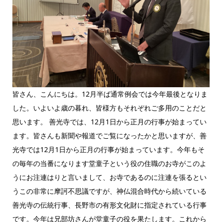
皆さん、こんにちは。12月半ば通常例会では今年最後となりま
した。いよいよ歳の暮れ、皆様方もそれぞれご多用のことだと
思います。 善光寺では、12月1日から正月の行事が始まってい
ます。皆さんも新聞や報道でご覧になったかと思いますが、善
光寺では12月1日から正月の行事が始まっています。今年もそ
の毎年の当番になります堂童子という役の住職のお寺がこのよ
うにお注連はりと言いまして、お寺であるのに注連を張るとい
うこの非常に摩訶不思議ですが、神仏混合時代から続いている
善光寺の伝統行事、長野市の有形文化財に指定されている行事
です。今年は兄部坊さんが堂童子の役を果たします。これから