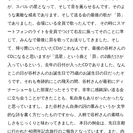
が、スバル の星となって、そして音を薫らせるんです。そのよ
うな素敵な戒名であります。そして送る会の最後の歌が 「昴」
でありました。会場にいる全員で歌ったんです。 その時にスマ
ートフォンのライトを全員でつけて右左に振ってそのことに準
じて、みんなで最後に昴を歌ってお送りしてきました。そし
て、帰り際にいただいたCDがこれなんです。最後の谷村さんの
CDになると思いますが「流星」という曲と「昴」の2曲だけが
入っているという。去年の日付が入ったCDでありました。なん
とこの日が谷村さんのお誕生日で75歳のお誕生日の日だったそ
うです。それも奇跡的にこの飛天の間、谷村さんが最初にディ
ナーショーをした部屋だったそうです。非常に感銘深い送る会
に立ち会うことができたことも、私自身もありがったかったな
と思っていますし、また谷村さん自身の詞の重みというか 文学
的な詩を書く方だったものですから、人柄で谷村さんの素晴ら
しさをじっくりと味わってきました。 本日の例会は、先日京都
に行かれた40周年記念旅行のご報告となっています。また、内