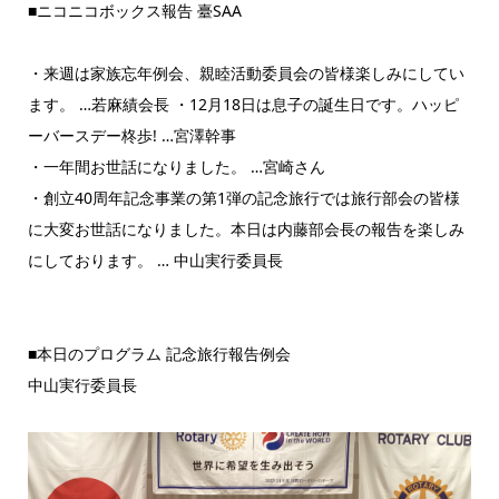
■ニコニコボックス報告 臺SAA
・来週は家族忘年例会、親睦活動委員会の皆様楽しみにしてい
ます。 …若麻績会長 ・12月18日は息子の誕生日です。ハッピ
ーバースデー柊歩! …宮澤幹事
・一年間お世話になりました。 …宮崎さん
・創立40周年記念事業の第1弾の記念旅行では旅行部会の皆様
に大変お世話になりました。本日は内藤部会長の報告を楽しみ
にしております。 … 中山実行委員長
■本日のプログラム 記念旅行報告例会
中山実行委員長