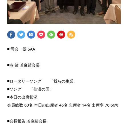
■ 司会 䑓 SAA
■点 鐘 若麻績会長
■ロータリーソング 「我らの生業」
■ソング 「信濃の国」
■本日の出席状況
会員総数 60名 本日の出席者 46名 欠席者 14名 出席率 76.66%
■会長報告 若麻績会長