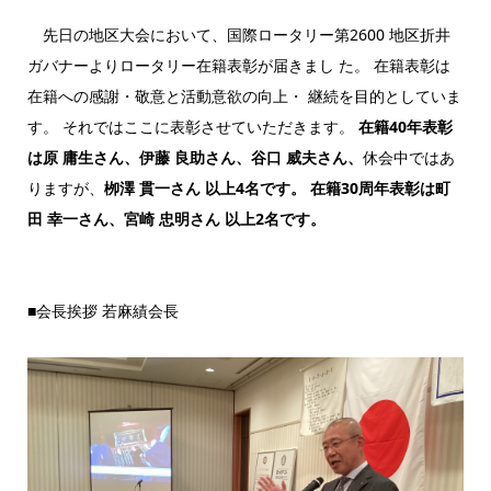
先日の地区大会において、国際ロータリー第2600 地区折井
ガバナーよりロータリー在籍表彰が届きまし た。 在籍表彰は
在籍への感謝・敬意と活動意欲の向上・ 継続を目的としていま
す。 それではここに表彰させていただきます。
在籍40年表彰
は原 庸生さん、伊藤 良助さん、谷口 威夫さん、
休会中ではあ
りますが、
栁澤 貫一さん 以上4名です。 在籍30周年表彰は町
田 幸一さん、宮崎 忠明さん 以上2名です。
■会長挨拶 若麻績会長