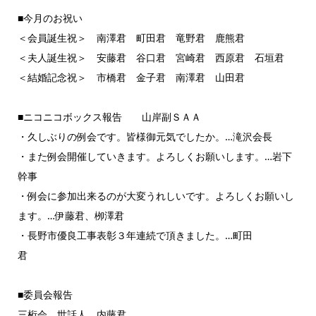
■今月のお祝い
＜会員誕生祝＞ 南澤君 町田君 竜野君 鹿熊君
＜夫人誕生祝＞ 安藤君 谷口君 宮崎君 西原君 石垣君
＜結婚記念祝＞ 市橋君 金子君 南澤君 山田君
■ニコニコボックス報告 山岸副ＳＡＡ
・久しぶりの例会です。皆様御元気でしたか。…滝沢会長
・また例会開催していきます。よろしくお願いします。…岩下
幹事
・例会に参加出来るのが大変うれしいです。よろしくお願いし
ます。…伊藤君、栁澤君
・長野市優良工事表彰３年連続で頂きました。…町田
君
■委員会報告
三桁会 世話人 内藤君