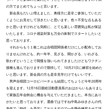
の方でまとめてちょっと言います。
新会員もだいぶ増えました、奥様方に是非ご参加していただ
くようにお見せして頂きたいと思います。色々不安な点もある
かと思いますけれども気軽に、とても楽しい雰囲気は私が保証
いたします。コロナ感染対策も万全の体制でスタートしたいと
思っております。
それからもう１枚これは合唱団関係者だけにしか配布してお
りませんけれども、約一年半、見ざる、聞かざる、いわざる、
歌わずということで我慢を強いられてきましたけどもワクチン
接種も進んでおりますので期待して、10月21日に練習を始めた
いと思います。新会員の方も是非見学だけでもいいです。
男声合唱団コーロビバーチェも結団してちょうど今年20周年
を迎えます。12月16日親睦活動委員長のおはからいもありまし
て家族忘年会例会に機会を与えていただきました。本当にあり
がたいと思っております。選曲ではですね中島みゆきさんの代
表作で「時代」を予定しておりますので一生懸命練習させて頂