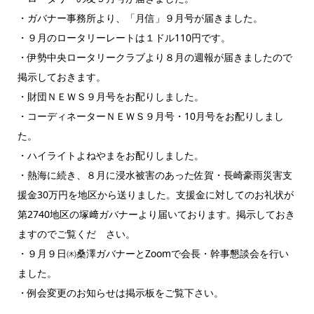
・ガバナー事務所より、「月信」９月号が届きました。
・９月のロータリーレートは１ドル110円です。
・伊勢中央ロータリークラブより８月の週報が届きましたので
掲示しておきます。
・財団ＮＥＷＳ９月号をお配りしました。
・コーディネーターＮＥＷＳ９月号・10月号をお配りしまし
た。
・ハイライトよねやまをお配りしました。
・熱海に続き、８月に浸水被害のあった佐賀・長崎豪雨災害支
援金30万円を地区から送りました。支援金に対してのお礼状が
第2740地区の塚﨑ガバナーより届いております。掲示しておき
ますのでご覧くだ さい。
・９月９日㈭桑澤ガバナーとZoomで会長・幹事懇談会を行い
ました。
・例会変更のお知らせは掲示板をご覧下さい。