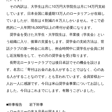
その内訳は、大学生は月に10万円大学院生は月に14万円支給
しています。日本全国に最盛期13万人のロータリアンが在籍し
ていましたが、現在は４割減の８万人しかいません。そこで必
然的に一人年間16,000円以上の寄付が必要になります。
奨学金を受けた大学生・大学院生は、卒業後（学友会）とい
う組織に入り、後輩の支援をします。奨学金の支給方法は、世
話クラブの第一例会に出席し、例会時間中に奨学生が会員に対
し近況報告をして、その月の奨学金を受け取ります。
長野北ロータリークラブでは後日卓話でその機会を設けま
す。名言に「寄付はお金のある人がすることではなく、心のあ
る人がすることなのです」とも言われています。会員皆様お一
人お一人に感謝です。今日は米山奨学金事業についてお話しし
ました。今日はこれまでにします。有難うございました。
■幹事報告 岩下幹事
・ロータリーの友９月号が届きました。