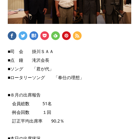
■司 会 掛川ＳＡＡ
■点 鐘 滝沢会長
■ソング 「君が代」
■ロータリーソング 「奉仕の理想」
■８月の出席報告
会員総数 51名
例会回数 １回
訂正平均出席率 90.2％
■本日の出席状況